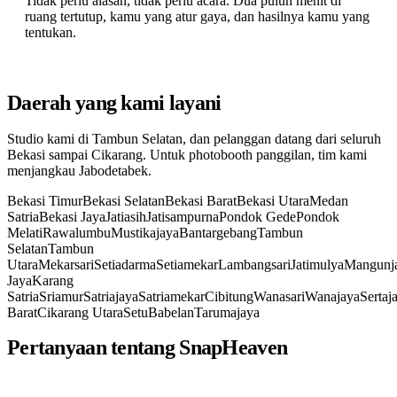
Tidak perlu alasan, tidak perlu acara. Dua puluh menit di
ruang tertutup, kamu yang atur gaya, dan hasilnya kamu yang
tentukan.
Daerah yang kami layani
Studio kami di Tambun Selatan, dan pelanggan datang dari seluruh
Bekasi sampai Cikarang. Untuk photobooth panggilan, tim kami
menjangkau Jabodetabek.
Bekasi Timur
Bekasi Selatan
Bekasi Barat
Bekasi Utara
Medan
Satria
Bekasi Jaya
Jatiasih
Jatisampurna
Pondok Gede
Pondok
Melati
Rawalumbu
Mustikajaya
Bantargebang
Tambun
Selatan
Tambun
Utara
Mekarsari
Setiadarma
Setiamekar
Lambangsari
Jatimulya
Mangunj
Jaya
Karang
Satria
Sriamur
Satriajaya
Satriamekar
Cibitung
Wanasari
Wanajaya
Sertaj
Barat
Cikarang Utara
Setu
Babelan
Tarumajaya
Pertanyaan tentang SnapHeaven