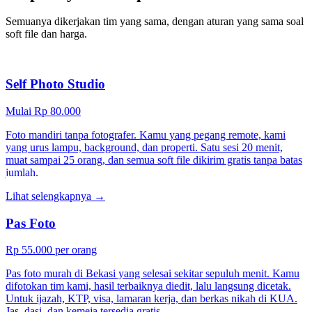
Semuanya dikerjakan tim yang sama, dengan aturan yang sama soal
soft file dan harga.
Self Photo Studio
Mulai Rp 80.000
Foto mandiri tanpa fotografer. Kamu yang pegang remote, kami
yang urus lampu, background, dan properti. Satu sesi 20 menit,
muat sampai 25 orang, dan semua soft file dikirim gratis tanpa batas
jumlah.
Lihat selengkapnya →
Pas Foto
Rp 55.000 per orang
Pas foto murah di Bekasi yang selesai sekitar sepuluh menit. Kamu
difotokan tim kami, hasil terbaiknya diedit, lalu langsung dicetak.
Untuk ijazah, KTP, visa, lamaran kerja, dan berkas nikah di KUA.
Jas, dasi, dan kemeja tersedia gratis.