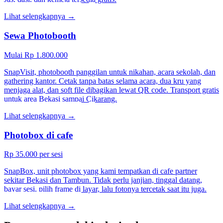
Lihat selengkapnya →
Sewa Photobooth
Mulai Rp 1.800.000
SnapVisit, photobooth panggilan untuk nikahan, acara sekolah, dan
gathering kantor. Cetak tanpa batas selama acara, dua kru yang
menjaga alat, dan soft file dibagikan lewat QR code. Transport gratis
untuk area Bekasi sampai Cikarang.
Lihat selengkapnya →
Photobox di cafe
Rp 35.000 per sesi
SnapBox, unit photobox yang kami tempatkan di cafe partner
sekitar Bekasi dan Tambun. Tidak perlu janjian, tinggal datang,
bayar sesi, pilih frame di layar, lalu fotonya tercetak saat itu juga.
Lihat selengkapnya →